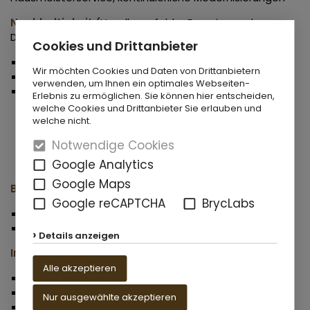
Nachhaltigkeit
(Handlungsfelder Energiewende,
Demografie und Stadtumbau)
Cookies und Drittanbieter
optimierte Energiekonzepte
Wir möchten Cookies und Daten von Drittanbietern
altersgerechte Um- und Neubaumaßnahmen
verwenden, um Ihnen ein optimales Webseiten-
intensives Engagement bei der Stadt- und
Erlebnis zu ermöglichen. Sie können hier entscheiden,
Quartiersentwicklung durch Um-, Rück- und
welche Cookies und Drittanbieter Sie erlauben und
Neubaumaßnahmen, sowie durch die
welche nicht.
Implementierung von starken Kooperationspartnern
Notwendige Cookies
(z. B. Wohn- und Nachbarschaftsvereine und soziale
Träger)
Google Analytics
Google Maps
Barrierefreiheit
Google reCAPTCHA
BrycLabs
flexible Beratung
Wohnungen für jedes Alter
Details anzeigen
Infrastruktur
Alle akzeptieren
zentrale Wohnlage
gute Verkehrsanbindung
Nur ausgewählte akzeptieren
gelebte Nachbarschaft