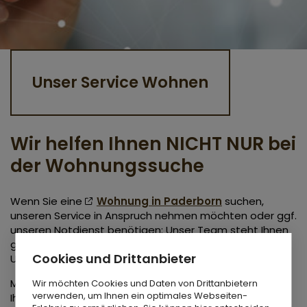
Unser Service Wohnen
Wir helfen Ihnen NICHT NUR bei
der Wohnungssuche
Wenn Sie eine
Wohnung in Paderborn
suchen,
unseren Service in Anspruch nehmen möchten oder ggf.
unseren Notdienst benötigen: Unser Team steht Ihnen
gern zur Verfügung und ist im Notfall sogar rund um die
Cookies und Drittanbieter
Uhr für Sie da.
Mehr als nur eine Wohnung! Unser Serviceteam hilft
Wir möchten Cookies und Daten von Drittanbietern
verwenden, um Ihnen ein optimales Webseiten-
Ihnen nicht nur bei Ihrer Wohnungssuche. Wir stehen