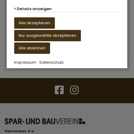
Details anzeigen
Cookies und Drittanbieter
Notwendige Cookies
Alle akzeptieren
Notwendige Cookies müssen für die grundlegenden
Nur ausgewählte akzeptieren
Funktionen dieser Website gesetzt werden.
Weitere Informationen
Alle ablehnen
Ausgewählte akzeptieren
Impressum
Datenschutz
Giersmauer 4 a