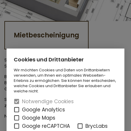
Mietbescheinigung
Cookies und Drittanbieter
Sie benötigen eine Mietbescheinigung? – Gern können
Sie uns eine kurze Info per E-Mail zusenden.
Wir möchten Cookies und Daten von Drittanbietern
verwenden, um Ihnen ein optimales Webseiten-
Bitte nennen Sie uns genau das Amt, für die Sie die
Erlebnis zu ermöglichen. Sie können hier entscheiden,
Bescheinigung benötigen (z.B. Wohngeld,
welche Cookies und Drittanbieter Sie erlauben und
Grundsicherung, Jobcenter).
welche nicht.
Sie erhalten Ihre Mietbescheinigung per Post
Notwendige Cookies
zugesandt.
Google Analytics
Nutzen Sie das nachstehende Formular.
Google Maps
Google reCAPTCHA
BrycLabs